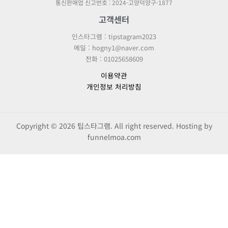
- 이용목적: 구독 상품의 결제 및 안내
통신판매업 신고번호 : 2024-고양덕양구-1877
서비스에 따라 별도의 도메인 주소를 추가적으로 제공합니다.
- 보유기간: 5년간 보관
고객센터
⑥ 게시물: 회원이 서비스를 이용함에 있어 회원이 서비스에 게시한 문자,
제3조 쿠키에 의한 개인정보 수집
문서, 그림, 음성, 링크, 파일 혹은 이들의 조합으로 이루어진 정보 등 모든
사이트는 고객에 대한 정보를 저장하고 수시로 찾아내는 '쿠키(cookie)'를
인스타그램 : tipstagram2023
정보나 자료를 의미합니다.
사용합니다. 쿠키는 웹사이트가 고객의 컴퓨터 브라우저(인터넷
메일 : hogny1@naver.com
⑦ 유료서비스: 회사가 유료로 제공하는 각종 온라인디지털콘텐츠 및 제반
익스플로러 등)에 전송하는 소량의 텍스트 파일입니다.
전화 : 01025658609
서비스를 의미합니다.
① 쿠키의 사용목적
이용약관
제5조 이용계약의 체결
- 개인의 관심 분야에 따라 차별화된 정보를 제공
개인정보 처리방침
① 이용계약은 회원이 팁스타그램 서비스 및 제반 서비스에서 제공하는
- 접속빈도 또는 방문시간 등을 분석하고 이용자의 취향과 관심분야를
회원 가입 페이지에서 서비스 이용약관에 동의한 후 이용신청을 하고
파악하여 타겟(target) 마케팅 및 서비스 개선의 척도로 활용
신청한 내용에 대해서 회사가 승낙함으로써 체결됩니다.
- 쇼핑한 품목들에 대한 정보와 관심있게 둘러본 품목을 추적하여 개인
② 회사는 이용약관에 동의한 후 이용신청한 사용자에 대해서 원칙적으로
맞춤 쇼핑서비스 제공
Copyright © 2026 팁스타그램. All right reserved. Hosting by
접수 순서에 따라 서비스 이용을 승낙함을 원칙으로 합니다. 다만 업무
② 쿠키의 운영 및 거부
funnelmoa.com
수행상 또는 기술상 지장이 있을 경우 일정시간 가입승인을 유보할 수
쿠키는 사용자의 컴퓨터 하드디스크에 저장되며, 사용자의 컴퓨터는
있습니다.
식별하지만 사용자를 개인적으로 식별하지는 않습니다.
③ 회사는 다음 각 호에 해당하는 신청에 대해서 승낙하지 않거나 사후에
또한 고객은 웹브라우저에 설정을 통해 모든 쿠키를 허용/거부하거나,
이용계약을 해지할 수 있습니다.
쿠키가 저장될 때마다 확인을 거치도록 할 수 있습니다.
- 가입신청자가 이 약관에 의하여 이전에 회원자격을 상실한 적이 있는
단, 쿠키의 저장을 거부할 경우에는 로그인이 필요한 일부 서비스는 이용할
경우
수 없습니다.
- 제3자의 전자우편 주소를 이용하여 신청한 경우
③ 쿠키 설정 거부 방법
- 허위의 정보를 기재하거나, 회사가 필수적으로 입력을 요청한 부분을
가. Internet Explorer의 경우