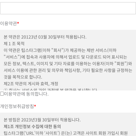
이용약관
*
본 약관은 20123년 03월 30일부터 적용됩니다.
제 1 조 목적
이 약관은 팁스타그램(이하 "회사")가 제공하는 제반 서비스(이하
"서비스")에 접속과 사용자에 의해서 업로드 및 다운로드 되어 표시되는
모든 정보, 텍스트, 이미지 및 기타 자료를 이용하는 이용자(이하 "회원")와
서비스 이용에 관한 권리 및 의무와 책임사항, 기타 필요한 사항을 규정하는
것을 목적으로 합니다.
제2조 약관의 게시와 효력, 개정
① 회사는 서비스의 가입 과정에 본 약관을 게시합니다.
이용약관에 동의합니다.
② 회사는 관련법에 위배되지 않는 범위에서 본 약관을 변경할 수
있습니다.
개인정보취급방침
*
③ 회원은 회사가 전항에 따라 변경하는 약관에 동의하지 않을 권리가
있으며, 이 경우 회원은 회사에서 제공하는 서비스 이용 중단 및 탈퇴
본 방침은 2023년3월 30일부터 적용됩니다.
의사를 표시하고 서비스 이용 종료를 요청할 수 있습니다. 다만, 회사가
제1조 개인정보 수집에 대한 동의
회원에게 변경된 약관의 내용을 통보하면서 회원에게 "7일 이내 의사
팁스타그램(‘URL’이하 ‘사이트’) 은(는) 고객은 사이트 회원 가입시 회원